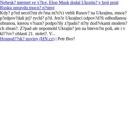
Nebesk? internet ve v?lce. Elon Musk dodal Ukrajin? v boji proti
Rusku opravdu mocn? n?stroj
Kdy? p?ed necel?mi dv?ma m?s?ci vtrhli Rusov? na Ukrajinu, mnoz?
p?edpov?dali jej? rychl? p?d. Jen?e Ukrajinci odpov?d?li odhodlanou
obranou, kterou v?razn? podpo?ily z?padn? st?ty dod?vkami modern?
ch zbran?. Z?pad ale nepomohl Ukrajin? jen na bitevn?m poli, ale i v
kl??ov? oblasti 21. stolet?. V...
Hospod??sk? noviny (HN.cz)
|
Petr Bro?