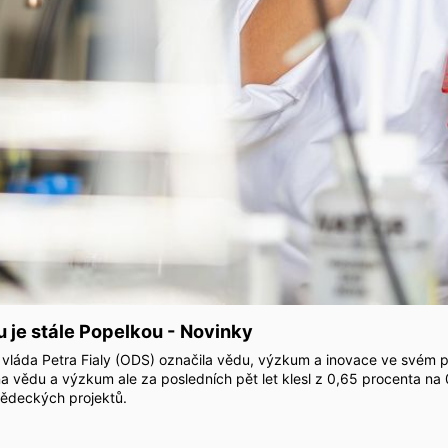
u je stále Popelkou - Novinky
 vláda Petra Fialy (ODS) označila vědu, výzkum a inovace ve svém p
na vědu a výzkum ale za posledních pět let klesl z 0,65 procenta n
 vědeckých projektů.