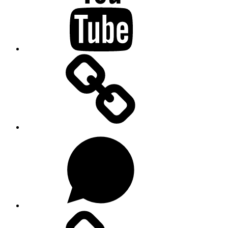
Substacku
Na
WhatsAppu
Forendors