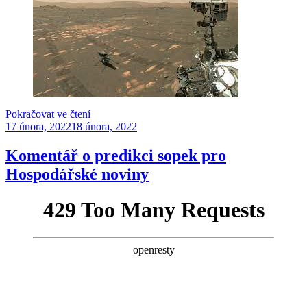
„Jeden
Pokračovat ve čtení
Publikováno
rok
17 února, 2022
18 února, 2022
vozítka
Perserverence
Komentář o predikci sopek pro
na
Hospodářské noviny
Marsu“