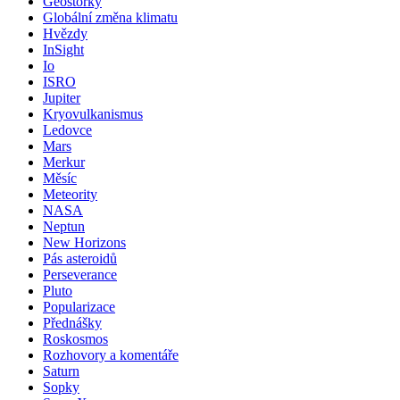
Geostorky
Globální změna klimatu
Hvězdy
InSight
Io
ISRO
Jupiter
Kryovulkanismus
Ledovce
Mars
Merkur
Měsíc
Meteority
NASA
Neptun
New Horizons
Pás asteroidů
Perseverance
Pluto
Popularizace
Přednášky
Roskosmos
Rozhovory a komentáře
Saturn
Sopky