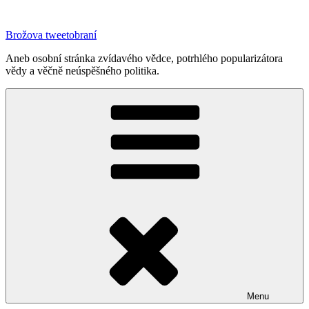
Přejít
k
Brožova tweetobraní
obsahu
webu
Aneb osobní stránka zvídavého vědce, potrhlého popularizátora
vědy a věčně neúspěšného politika.
Menu