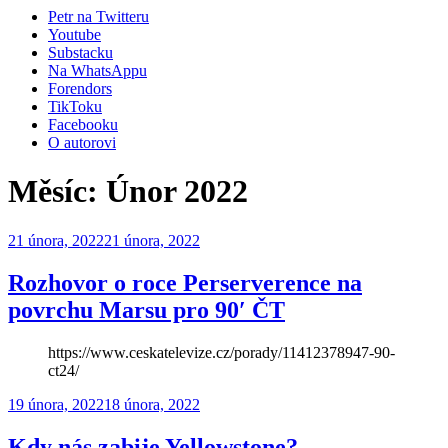
Petr na Twitteru
Youtube
Substacku
Na WhatsAppu
Forendors
TikToku
Facebooku
O autorovi
Měsíc:
Únor 2022
Publikováno
21 února, 2022
21 února, 2022
Rozhovor o roce Perserverence na
povrchu Marsu pro 90′ ČT
https://www.ceskatelevize.cz/porady/11412378947-90-
ct24/
Publikováno
19 února, 2022
18 února, 2022
Kdy nás zabije Yellowstone?