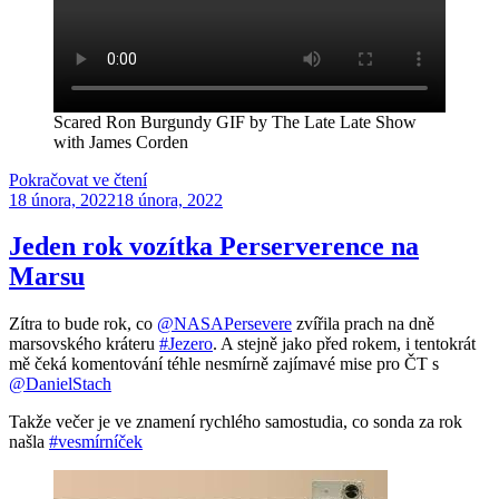
Scared Ron Burgundy GIF by The Late Late Show
with James Corden
„Kdy
Pokračovat ve čtení
Publikováno
nás
18 února, 2022
18 února, 2022
zabije
Yellowstone?“
Jeden rok vozítka Perserverence na
Marsu
Zítra to bude rok, co
@NASAPersevere
zvířila prach na dně
marsovského kráteru
#Jezero
. A stejně jako před rokem, i tentokrát
mě čeká komentování téhle nesmírně zajímavé mise pro ČT s
@DanielStach
Takže večer je ve znamení rychlého samostudia, co sonda za rok
našla
#vesmírníček