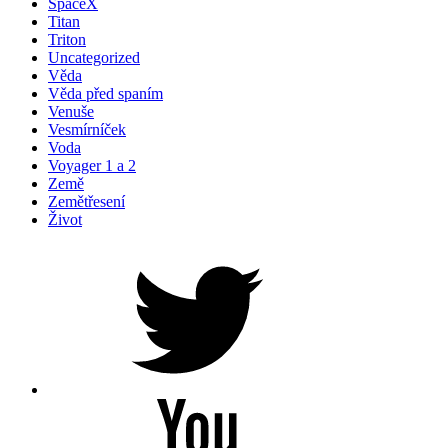
SpaceX
Titan
Triton
Uncategorized
Věda
Věda před spaním
Venuše
Vesmírníček
Voda
Voyager 1 a 2
Země
Zemětřesení
Život
Petr
na
Twitteru
Youtube