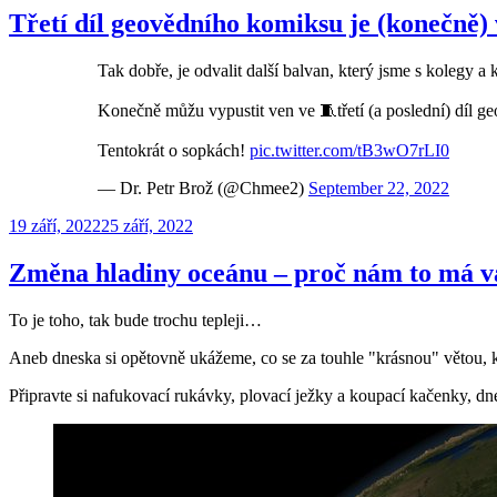
Třetí díl geovědního komiksu je (konečně)
Tak dobře, je odvalit další balvan, který jsme s kolegy a 
Konečně můžu vypustit ven ve 🧵třetí (a poslední) díl g
Tentokrát o sopkách!
pic.twitter.com/tB3wO7rLI0
— Dr. Petr Brož (@Chmee2)
September 22, 2022
Publikováno
19 září, 2022
25 září, 2022
Změna hladiny oceánu – proč nám to má v
To je toho, tak bude trochu tepleji…
Aneb dneska si opětovně ukážeme, co se za touhle "krásnou" větou, kt
Připravte si nafukovací rukávky, plovací ježky a koupací kačenky, dne