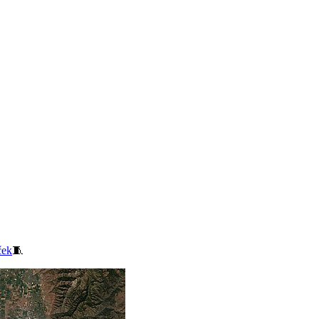
ček
🧵