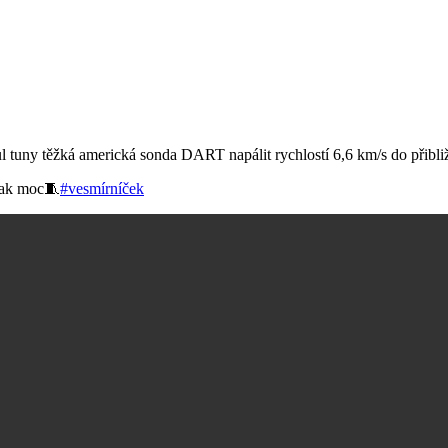
a půl tuny těžká americká sonda DART napálit rychlostí 6,6 km/s do přib
 jak moc🧵
#vesmírníček