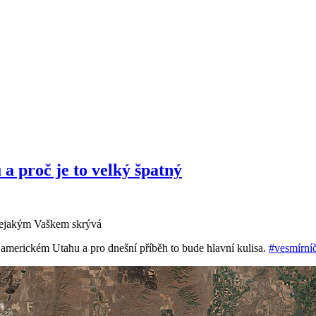
a proč je to velký špatný
kdejakým Vaškem skrývá
v americkém Utahu a pro dnešní příběh to bude hlavní kulisa.
#vesmírní