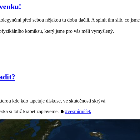
 venku!
kolegyněmi před sebou nějakou tu dobu tlačili. A splnit tím slib, co jsme
eofyzikálního komiksu, který jsme pro vás měli vymyšlený.
adit?
erou kde kdo tapetuje diskuse, ve skutečnosti skrývá.
ska si totiž krapet zaplaveme. 🧵
#vesmírníček