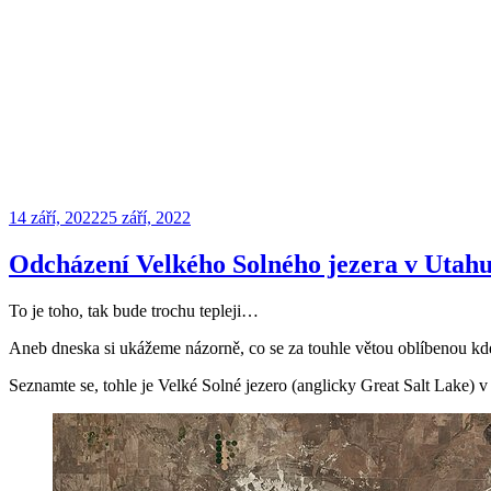
Publikováno
14 září, 2022
25 září, 2022
Odcházení Velkého Solného jezera v Utahu 
To je toho, tak bude trochu tepleji…
Aneb dneska si ukážeme názorně, co se za touhle větou oblíbenou 
Seznamte se, tohle je Velké Solné jezero (anglicky Great Salt Lake) 