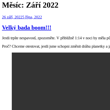
Měsíc:
Září 2022
Publikováno
26 září, 2022
5 října, 2022
Velký bada boom!!!
Jestli trpíte nespavostí, zpozorněte. V přibližně 1:14 v noci by měl
Proč? Chceme otestovat, jestli jsme schopni změnit dráhu planetky a