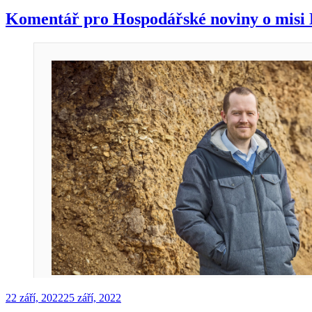
boom!!!“
Komentář pro Hospodářské noviny o misi D
Publikováno
22 září, 2022
25 září, 2022