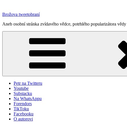
Přejít
k
Brožova tweetobraní
obsahu
webu
Aneb osobní stránka zvídavého vědce, potrhlého popularizátora vědy 
Petr na Twitteru
Youtube
Substacku
Na WhatsAppu
Forendors
TikToku
Facebooku
O autorovi