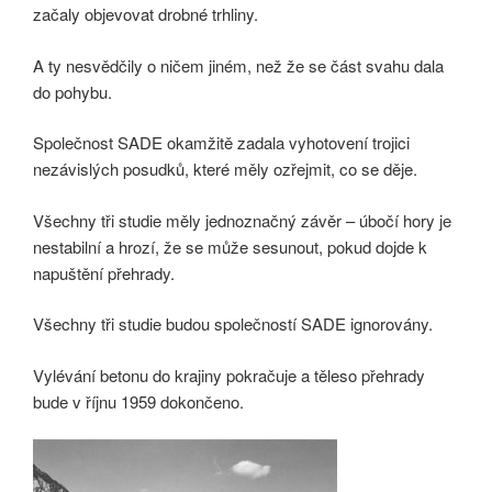
začaly objevovat drobné trhliny.
A ty nesvědčily o ničem jiném, než že se část svahu dala
do pohybu.
Společnost SADE okamžitě zadala vyhotovení trojici
nezávislých posudků, které měly ozřejmit, co se děje.
Všechny tři studie měly jednoznačný závěr – úbočí hory je
nestabilní a hrozí, že se může sesunout, pokud dojde k
napuštění přehrady.
Všechny tři studie budou společností SADE ignorovány.
Vylévání betonu do krajiny pokračuje a těleso přehrady
bude v říjnu 1959 dokončeno.