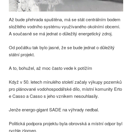
Až bude přehrada spuštěna, má se stát centrálním bodem
složitého vodního systému využívaného okolními obcemi.
A současně se má jednat o důležitý energetický zdroj.
Od počátku tak bylo jasné, že se bude jednat o důležitý
státní projekt.
A to, bohužel, až moc často vede k potížím
Když v 50. letech minulého století začaly výkupy pozemků
pro plánované vodohospodářské dílo, místní komunity Erto
e Casso a Casso s jeho vznikem nesouhlasily.
Jenže energo-gigant SADE na výhrady nedbal.
Politická podpora projektu byla obrovská a místní odpor byl
rychle zlomen.