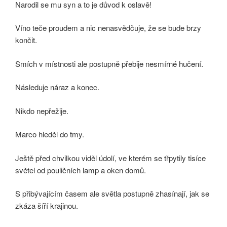
Narodil se mu syn a to je důvod k oslavě!
Víno teče proudem a nic nenasvědčuje, že se bude brzy
končit.
Smích v místnosti ale postupně přebije nesmírné hučení.
Následuje náraz a konec.
Nikdo nepřežije.
Marco hleděl do tmy.
Ještě před chvilkou viděl údolí, ve kterém se třpytily tisíce
světel od pouličních lamp a oken domů.
S přibývajícím časem ale světla postupně zhasínají, jak se
zkáza šíří krajinou.