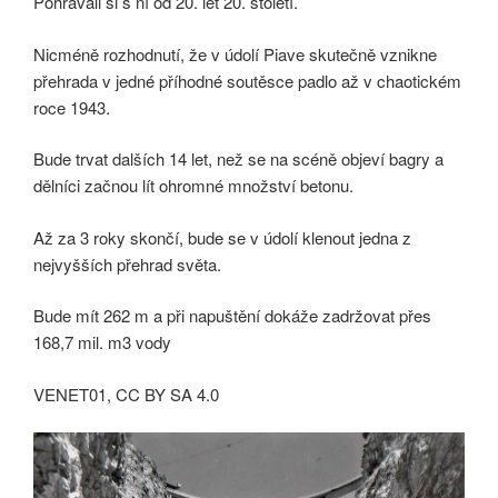
Pohrávali si s ní od 20. let 20. století.
Nicméně rozhodnutí, že v údolí Piave skutečně vznikne
přehrada v jedné příhodné soutěsce padlo až v chaotickém
roce 1943.
Bude trvat dalších 14 let, než se na scéně objeví bagry a
dělníci začnou lít ohromné množství betonu.
Až za 3 roky skončí, bude se v údolí klenout jedna z
nejvyšších přehrad světa.
Bude mít 262 m a při napuštění dokáže zadržovat přes
168,7 mil. m3 vody
VENET01, CC BY SA 4.0