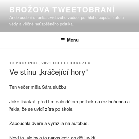
Přejít
BROŽOVA TWEETOBRANÍ
k
Aneb osobní stránka zvídavého vědce, potrhlého popularizátora
obsahu
vědy a věčně neúspěšného politika.
webu
Menu
PUBLIKOVÁNO
19 PROSINCE, 2021
OD
PETRBROZEU
Ve stínu „kráčející hory“
Ten večer měla Sára službu
Jako tisíckrát před tím dala dětem polibek na rozloučenou a
řekla, že se uvidí zítra po škole.
Zabouchla dveře a vyrazila na autobus.
Neví to, ale bylo to naposledy, co děti uvidí.