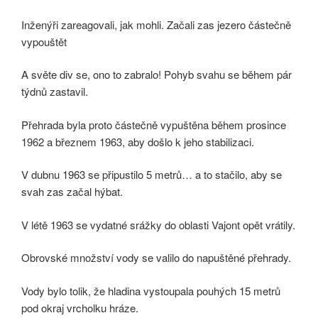
Inženýři zareagovali, jak mohli. Začali zas jezero částečně
vypouštět
A světe div se, ono to zabralo! Pohyb svahu se během pár
týdnů zastavil.
Přehrada byla proto částečně vypuštěna během prosince
1962 a březnem 1963, aby došlo k jeho stabilizaci.
V dubnu 1963 se připustilo 5 metrů… a to stačilo, aby se
svah zas začal hýbat.
V létě 1963 se vydatné srážky do oblasti Vajont opět vrátily.
Obrovské množství vody se valilo do napuštěné přehrady.
Vody bylo tolik, že hladina vystoupala pouhých 15 metrů
pod okraj vrcholku hráze.