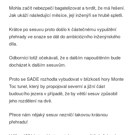
Mohla začít nebezpečí bagatelizovat a tvrdit, že má řešení.
Jak ukáží následující měsíce, její inženýři se hrubě spletli.
Krátce po sesuvu proto došlo k částečnému vypuštění
přehrady ve snaze se dát do ambiciózního inženýrského
díla.
Odborníci totiž očekávali, že s dalším napouštěním bude
docházet k dalším sesuvům.
Proto se SADE rozhodla vybudovat v blízkosti hory Monte
Toc tunel, který by propojoval severní a jižní část
budoucího jezera v případě, že by větší sesuv způsobil
jeho rozdělení na dvě.
Přece nám nějaký sesuv nezničí takovou krásnou
přehradu!