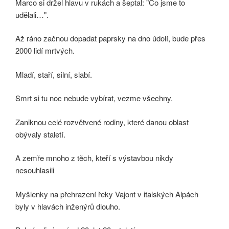
Marco si držel hlavu v rukách a šeptal: "Co jsme to
udělali…".
Až ráno začnou dopadat paprsky na dno údolí, bude přes
2000 lidí mrtvých.
Mladí, staří, silní, slabí.
Smrt si tu noc nebude vybírat, vezme všechny.
Zaniknou celé rozvětvené rodiny, které danou oblast
obývaly staletí.
A zemře mnoho z těch, kteří s výstavbou nikdy
nesouhlasili
Myšlenky na přehrazení řeky Vajont v italských Alpách
byly v hlavách inženýrů dlouho.