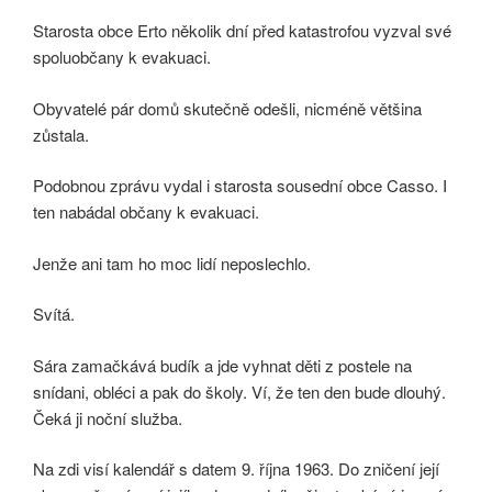
Starosta obce Erto několik dní před katastrofou vyzval své
spoluobčany k evakuaci.
Obyvatelé pár domů skutečně odešli, nicméně většina
zůstala.
Podobnou zprávu vydal i starosta sousední obce Casso. I
ten nabádal občany k evakuaci.
Jenže ani tam ho moc lidí neposlechlo.
Svítá.
Sára zamačkává budík a jde vyhnat děti z postele na
snídani, obléci a pak do školy. Ví, že ten den bude dlouhý.
Čeká ji noční služba.
Na zdi visí kalendář s datem 9. října 1963. Do zničení její