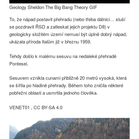
Geology Sheldon The Big Bang Theory GIF
To, že nápad postavit přehradu (nebo třeba dálnici… sluší
se pozdravit ŘSD a zatleskat jejich projektu D8) v
geologicky složitém území nemusí být úplně dobrý nápad,
ukázala příroda Italům již v březnu 1959.
Tehdy došlo k malému sesuvu na nedaleké přehradě
Pontesei.
Sesuvem vznikla cunami přibližně 20 metrů vysoká, která
se šířila po hladině přehrady. Během toho zničila některé
pobřežní oblasti a usmrtila jednoho člověka.
VENET01 , CC BY-SA 4.0