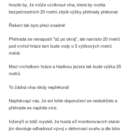
hrozilo by, že může vzniknout vlna, která by mohla
bezpečnostních 20 metrů zbylé výšky přehrady překonat.
Řešení tak bylo přeci snadné!
Přehrada se nenapustí "až po okraj", ale namísto 20 metrů
pod vrchol hráze tam bude vody o 5 výškových metrů
méně.
Mezi vrcholkem hráze a hladinou jezera tak bude výška 25
metrů.
To žádná vlna nikdy nepřekoná!
Nepřekvapí vás, že ani tohle doporučení se nedodrželo a
přehrada se naplnila více.
Inženýři si totiž mysleli, že hustá síť monitorovacích stanic
jim dovoluje odhadnout vývoj v deformaci svahu a dle toho