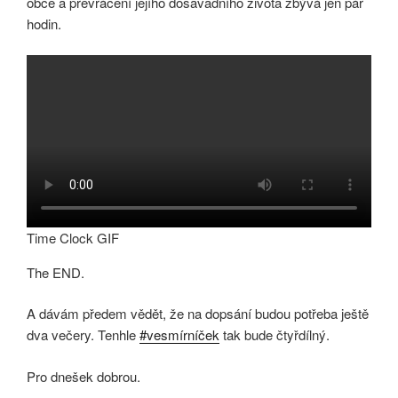
obce a převrácení jejího dosavadního života zbývá jen pár
hodin.
Time Clock GIF
The END.
A dávám předem vědět, že na dopsání budou potřeba ještě
dva večery. Tenhle
#vesmírníček
tak bude čtyřdílný.
Pro dnešek dobrou.