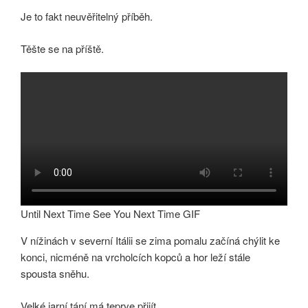
Je to fakt neuvěřitelný příběh.
Těšte se na příště.
Until Next Time See You Next Time GIF
V nížinách v severní Itálii se zima pomalu začíná chýlit ke
konci, nicméně na vrcholcích kopců a hor leží stále
spousta sněhu.
Velké jarní tání má teprve přijít.