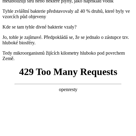
metabolizují síru nebo některé plyny, jako například vodík
Tyhle zvláštní bakterie představovaly až 40 % druhů, které byly ve
vzorcích půd objeveny
Kde se tam tyhle divné bakterie vzaly?
Jo, tohle je zajímavé. Předpokládá se, že se jednalo o zástupce tzv.
hluboké biosféry.
Tedy mikroorganismů žijících kilometry hluboko pod povrchem
Země.