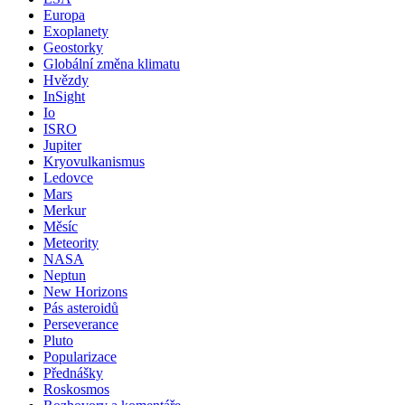
Europa
Exoplanety
Geostorky
Globální změna klimatu
Hvězdy
InSight
Io
ISRO
Jupiter
Kryovulkanismus
Ledovce
Mars
Merkur
Měsíc
Meteority
NASA
Neptun
New Horizons
Pás asteroidů
Perseverance
Pluto
Popularizace
Přednášky
Roskosmos