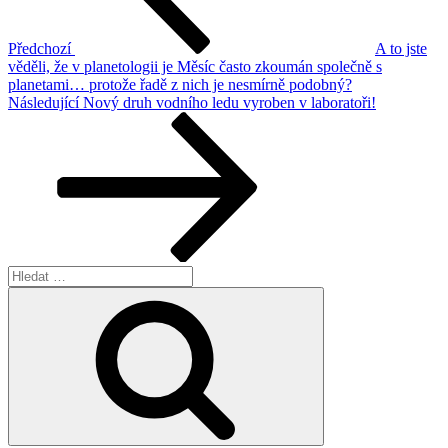
Předchozí
A to jste
věděli, že v planetologii je Měsíc často zkoumán společně s
planetami… protože řadě z nich je nesmírně podobný?
Následující
Následující
Nový druh vodního ledu vyroben v laboratoři!
příspěvek
Hledat:
Hledání