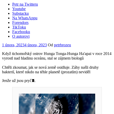
Petr na Twitteru
Youtube
Substacku
Na WhatsAppu
Forendors
TikToku
Facebooku
O autorovi
Publikováno
1 února, 2023
4 února, 2023
Od
petrbrozeu
Když tichomořský ostrov Hunga Tonga-Hunga Ha'apai v roce 2014
vyrostl nad hladinu oceánu, stal se zájmem biologů
Chtěli zkoumat, jak se nová země osidluje. Záhy našli druhy
bakterií, které nikdo na téhle planetě (prozatím) neviděl
Jenže už jsou pryč🧵