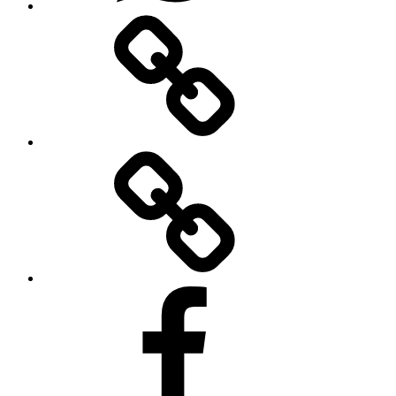
Forendors
TikToku
Facebooku