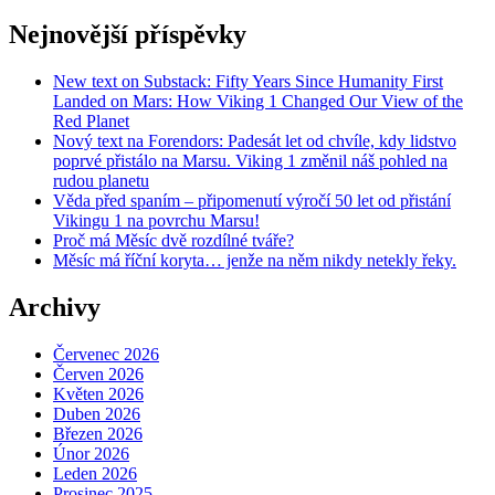
Nejnovější příspěvky
New text on Substack: Fifty Years Since Humanity First
Landed on Mars: How Viking 1 Changed Our View of the
Red Planet
Nový text na Forendors: Padesát let od chvíle, kdy lidstvo
poprvé přistálo na Marsu. Viking 1 změnil náš pohled na
rudou planetu
Věda před spaním – připomenutí výročí 50 let od přistání
Vikingu 1 na povrchu Marsu!
Proč má Měsíc dvě rozdílné tváře?
Měsíc má říční koryta… jenže na něm nikdy netekly řeky.
Archivy
Červenec 2026
Červen 2026
Květen 2026
Duben 2026
Březen 2026
Únor 2026
Leden 2026
Prosinec 2025