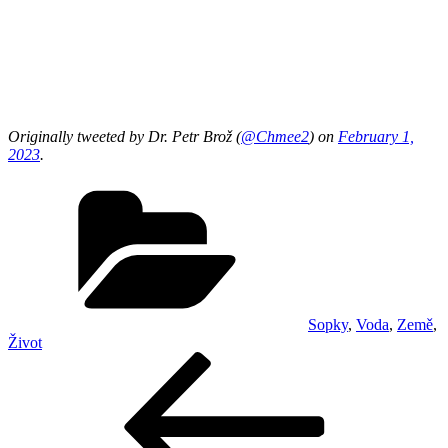
Originally tweeted by Dr. Petr Brož (
@Chmee2
) on
February 1,
2023
.
Rubriky
Sopky
,
Voda
,
Země
,
Život
Navigace
Předchozí
příspěvek
pro
příspěvek