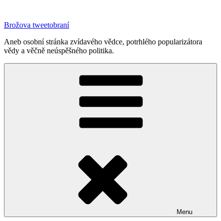
Přejít
k
Brožova tweetobraní
obsahu
webu
Aneb osobní stránka zvídavého vědce, potrhlého popularizátora
vědy a věčně neúspěšného politika.
Menu