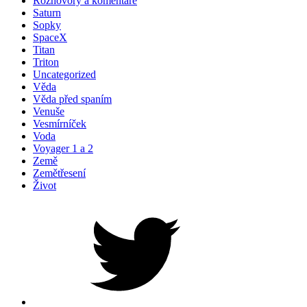
Rozhovory a komentáře
Saturn
Sopky
SpaceX
Titan
Triton
Uncategorized
Věda
Věda před spaním
Venuše
Vesmírníček
Voda
Voyager 1 a 2
Země
Zemětřesení
Život
Petr
na
Twitteru