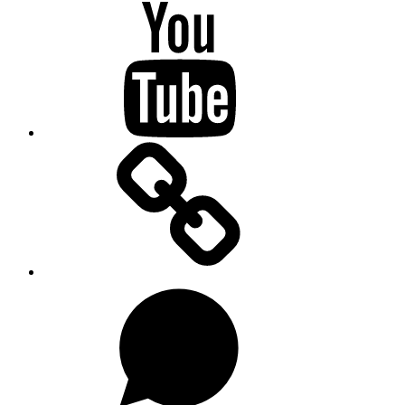
Youtube
Substacku
Na
WhatsAppu