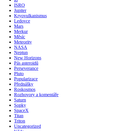
ISRO
Jupiter
Kryovulkanismus
Ledovce
Mars
Merkur
Měsíc
Meteority
NASA
Neptun
New Horizons
Pás asteroidů
Perseverance
Pluto
Popularizace
Přednášky
Roskosmos
Rozhovory a komentáře
Saturn
Sopky
SpaceX
Titan
Triton
Uncategorized