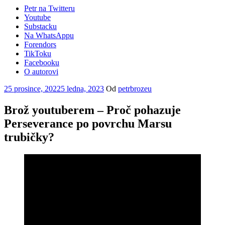
Petr na Twitteru
Youtube
Substacku
Na WhatsAppu
Forendors
TikToku
Facebooku
O autorovi
Publikováno
25 prosince, 2022
5 ledna, 2023
Od
petrbrozeu
Brož youtuberem – Proč pohazuje
Perseverance po povrchu Marsu
trubičky?