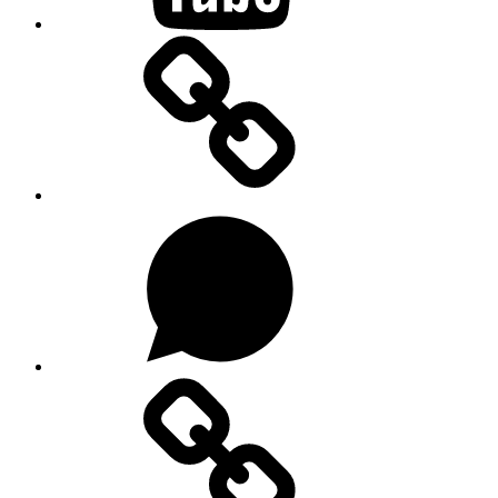
Substacku
Na
WhatsAppu
Forendors