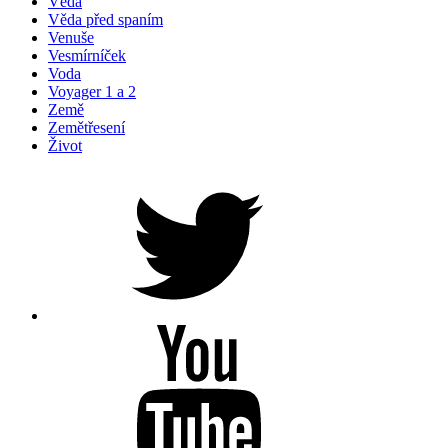
Věda
Věda před spaním
Venuše
Vesmírníček
Voda
Voyager 1 a 2
Země
Zemětřesení
Život
Petr
na
Twitteru
Youtube