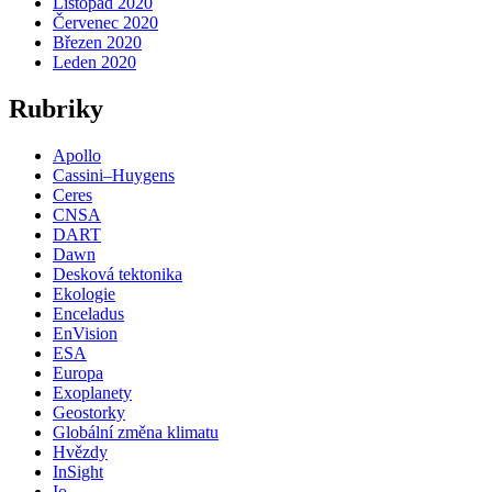
Listopad 2020
Červenec 2020
Březen 2020
Leden 2020
Rubriky
Apollo
Cassini–Huygens
Ceres
CNSA
DART
Dawn
Desková tektonika
Ekologie
Enceladus
EnVision
ESA
Europa
Exoplanety
Geostorky
Globální změna klimatu
Hvězdy
InSight
Io