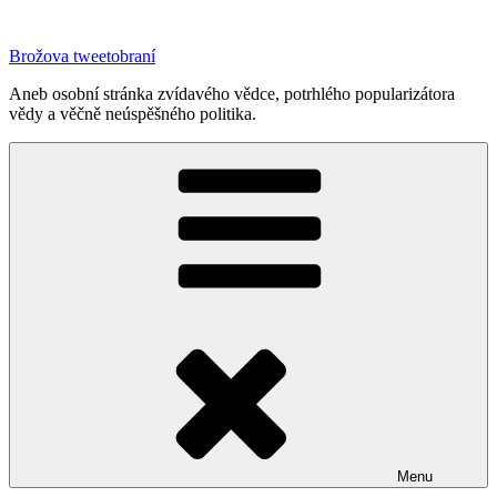
Přejít
k
Brožova tweetobraní
obsahu
webu
Aneb osobní stránka zvídavého vědce, potrhlého popularizátora
vědy a věčně neúspěšného politika.
Menu