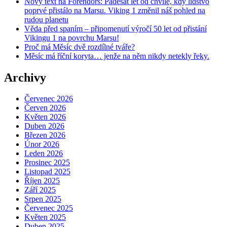
Nový text na Forendors: Padesát let od chvíle, kdy lidstvo
poprvé přistálo na Marsu. Viking 1 změnil náš pohled na
rudou planetu
Věda před spaním – připomenutí výročí 50 let od přistání
Vikingu 1 na povrchu Marsu!
Proč má Měsíc dvě rozdílné tváře?
Měsíc má říční koryta… jenže na něm nikdy netekly řeky.
Archivy
Červenec 2026
Červen 2026
Květen 2026
Duben 2026
Březen 2026
Únor 2026
Leden 2026
Prosinec 2025
Listopad 2025
Říjen 2025
Září 2025
Srpen 2025
Červenec 2025
Květen 2025
Duben 2025