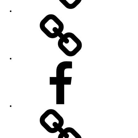
TikToku
Facebooku
O
autorovi