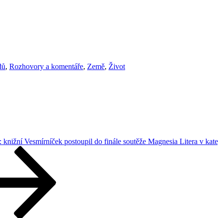
dů
,
Rozhovory a komentáře
,
Země
,
Život
: knižní Vesmírníček postoupil do finále soutěže Magnesia Litera v kate