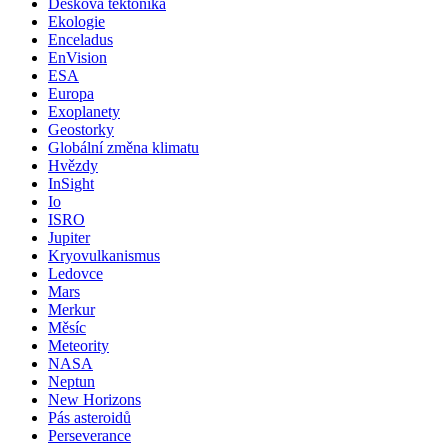
Desková tektonika
Ekologie
Enceladus
EnVision
ESA
Europa
Exoplanety
Geostorky
Globální změna klimatu
Hvězdy
InSight
Io
ISRO
Jupiter
Kryovulkanismus
Ledovce
Mars
Merkur
Měsíc
Meteority
NASA
Neptun
New Horizons
Pás asteroidů
Perseverance