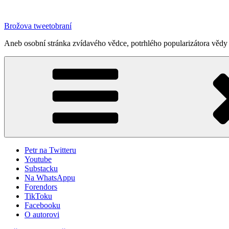
Přejít
k
Brožova tweetobraní
obsahu
webu
Aneb osobní stránka zvídavého vědce, potrhlého popularizátora vědy 
Petr na Twitteru
Youtube
Substacku
Na WhatsAppu
Forendors
TikToku
Facebooku
O autorovi