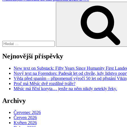
Hledat:
Nejnovější příspěvky
New text on Substack: Fifty Years Since Humanity First Lan
Nový text na Forendors: Padesát let od chvíle, kdy lidstvo pop
Věda před spaním – připomenutí výročí 50 let od přistání Vik
Proč má Měsíc dvě rozdílné tváře?
Měsíc má říční koryta… jenže na něm nikdy netekly řeky.
Archivy
Červenec 2026
Červen 2026
Květen 2026