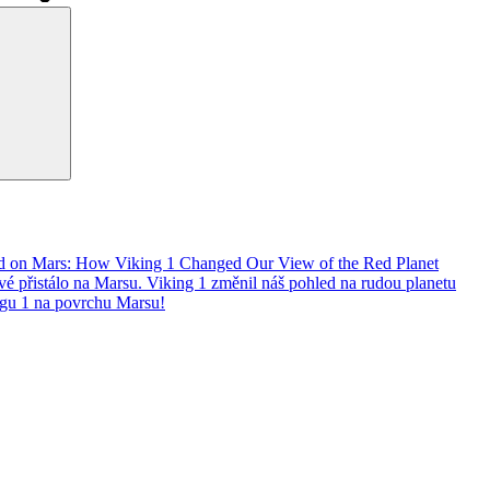
Hledání
ded on Mars: How Viking 1 Changed Our View of the Red Planet
rvé přistálo na Marsu. Viking 1 změnil náš pohled na rudou planetu
ingu 1 na povrchu Marsu!