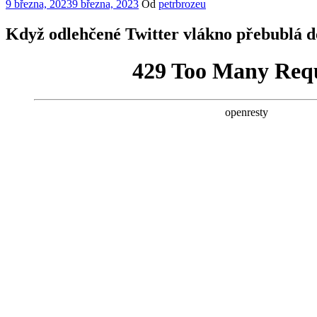
Publikováno
9 března, 2023
9 března, 2023
Od
petrbrozeu
Když odlehčené Twitter vlákno přebublá 
Rubriky