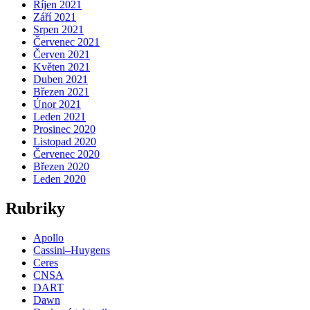
Říjen 2021
Září 2021
Srpen 2021
Červenec 2021
Červen 2021
Květen 2021
Duben 2021
Březen 2021
Únor 2021
Leden 2021
Prosinec 2020
Listopad 2020
Červenec 2020
Březen 2020
Leden 2020
Rubriky
Apollo
Cassini–Huygens
Ceres
CNSA
DART
Dawn