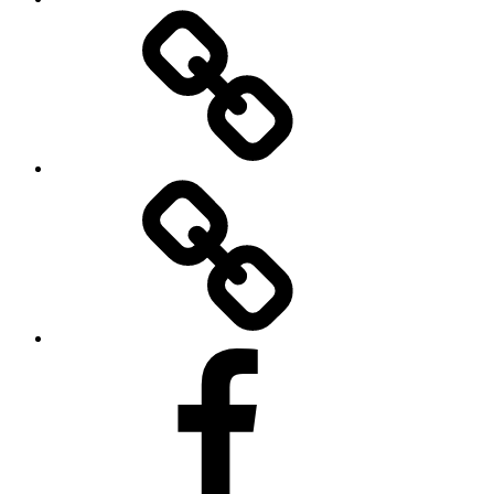
Forendors
TikToku
Facebooku