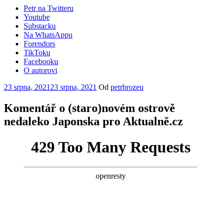
Petr na Twitteru
Youtube
Substacku
Na WhatsAppu
Forendors
TikToku
Facebooku
O autorovi
Publikováno
23 srpna, 2021
23 srpna, 2021
Od
petrbrozeu
Komentář o (staro)novém ostrově
nedaleko Japonska pro Aktualně.cz