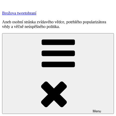
Přejít
k
Brožova tweetobraní
obsahu
webu
Aneb osobní stránka zvídavého vědce, potrhlého popularizátora
vědy a věčně neúspěšného politika.
Menu