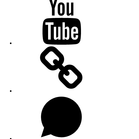
Youtube
Substacku
Na
WhatsAppu