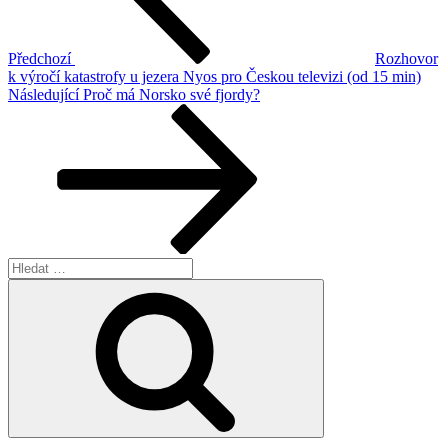
Předchozí
Rozhovor
k výročí katastrofy u jezera Nyos pro Českou televizi (od 15 min)
Následující
Následující
Proč má Norsko své fjordy?
příspěvek
Hledat:
Hledání