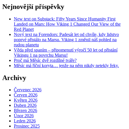
Nejnovější příspěvky
New text on Substack: Fifty Years Since Humanity First
Landed on Mars: How Viking 1 Changed Our View of the
Red Planet
Nový text na Forendors: Padesát let od chvíle, kdy lidstvo
poprvé přistálo na Marsu. Viking 1 změnil náš pohled na
rudou planetu
Věda před spaním – připomenutí výročí 50 let od přistání
Vikingu 1 na povrchu Marsu!
Proč má Měsíc dvě rozdílné tváře?
Měsíc má říční koryta… jenže na něm nikdy netekly řeky.
Archivy
Červenec 2026
Červen 2026
Květen 2026
Duben 2026
Březen 2026
Únor 2026
Leden 2026
Prosinec 2025