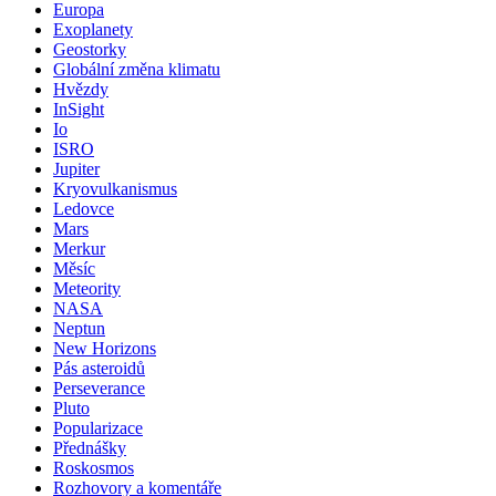
Europa
Exoplanety
Geostorky
Globální změna klimatu
Hvězdy
InSight
Io
ISRO
Jupiter
Kryovulkanismus
Ledovce
Mars
Merkur
Měsíc
Meteority
NASA
Neptun
New Horizons
Pás asteroidů
Perseverance
Pluto
Popularizace
Přednášky
Roskosmos
Rozhovory a komentáře