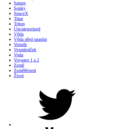
Saturn
Sopky
SpaceX
Titan
Triton
Uncategorized
Věda
Věda před spaním
Venuše
Vesmírníček
Voda
Voyager 1 a 2
Země
Zemětřesení
Život
Petr
na
Twitteru