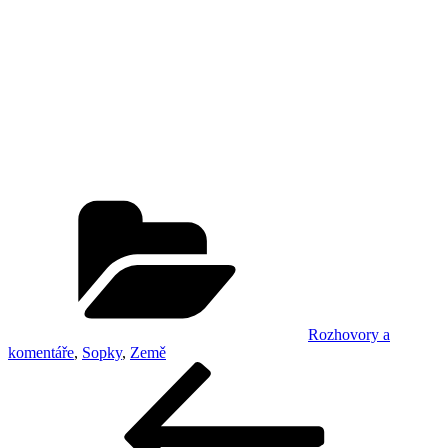
Rubriky
Rozhovory a
komentáře
,
Sopky
,
Země
Navigace
Předchozí
příspěvek
pro
příspěvek