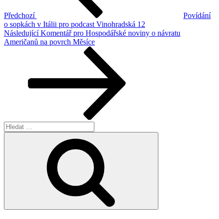
Předchozí
Povídání
o sopkách v Itálii pro podcast Vinohradská 12
Následující
Následující
Komentář pro Hospodářské noviny o návratu
příspěvek
Američanů na povrch Měsíce
Hledat:
Hledání