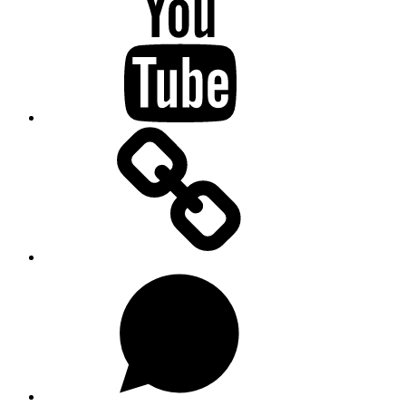
Substacku
Na
WhatsAppu