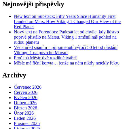
Nejnovější příspěvky
New text on Substack: Fifty Years Since Humanity First
Landed on Mars: How Viking 1 Changed Our View of the
Red Planet
Nový text na Forendors: Padesát let od chvíle, kdy lidstvo
poprvé přistálo na Marsu. Viking 1 změnil náš pohled na
rudou planetu
Věda před spaním – připomenutí výročí 50 let od přistání
Vikingu 1 na povrchu Marsu!
Proč má Měsíc dvě rozdílné tváře?
Měsíc má říční koryta… jenže na něm nikdy netekly řeky.
Archivy
Červenec 2026
Červen 2026
Květen 2026
Duben 2026
Březen 2026
Únor 2026
Leden 2026
Prosinec 2025
Listopad 2025