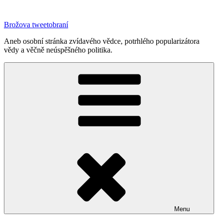
Přejít
k
Brožova tweetobraní
obsahu
webu
Aneb osobní stránka zvídavého vědce, potrhlého popularizátora
vědy a věčně neúspěšného politika.
Menu