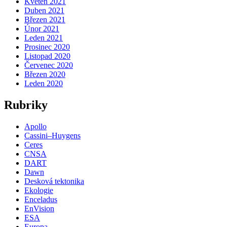
Květen 2021
Duben 2021
Březen 2021
Únor 2021
Leden 2021
Prosinec 2020
Listopad 2020
Červenec 2020
Březen 2020
Leden 2020
Rubriky
Apollo
Cassini–Huygens
Ceres
CNSA
DART
Dawn
Desková tektonika
Ekologie
Enceladus
EnVision
ESA
Europa