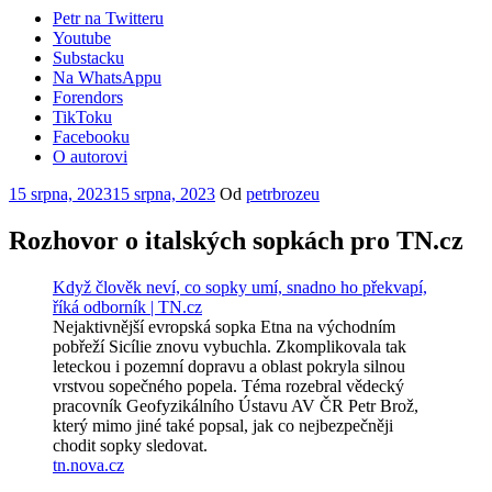
Petr na Twitteru
Youtube
Substacku
Na WhatsAppu
Forendors
TikToku
Facebooku
O autorovi
Publikováno
15 srpna, 2023
15 srpna, 2023
Od
petrbrozeu
Rozhovor o italských sopkách pro TN.cz