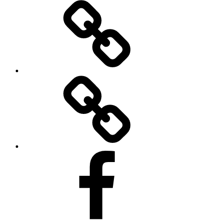
Forendors
TikToku
Facebooku