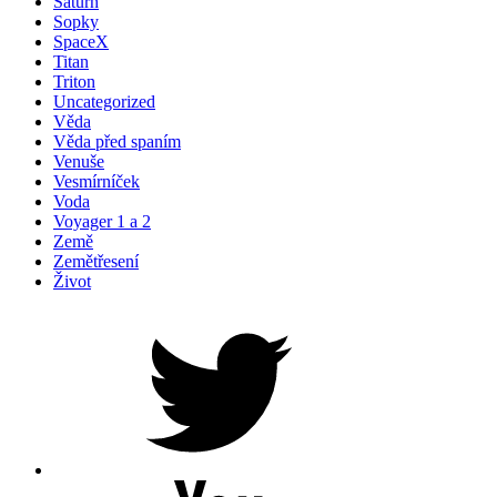
Saturn
Sopky
SpaceX
Titan
Triton
Uncategorized
Věda
Věda před spaním
Venuše
Vesmírníček
Voda
Voyager 1 a 2
Země
Zemětřesení
Život
Petr
na
Twitteru
Youtube