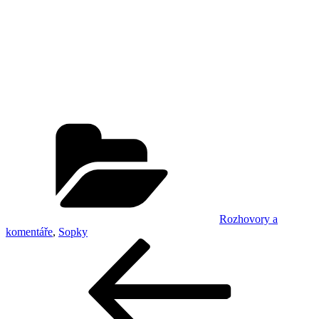
Rubriky
Rozhovory a
komentáře
,
Sopky
Navigace
Předchozí
příspěvek
pro
příspěvek