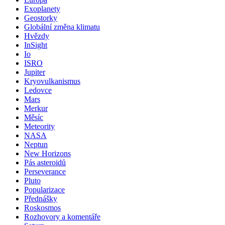
Exoplanety
Geostorky
Globální změna klimatu
Hvězdy
InSight
Io
ISRO
Jupiter
Kryovulkanismus
Ledovce
Mars
Merkur
Měsíc
Meteority
NASA
Neptun
New Horizons
Pás asteroidů
Perseverance
Pluto
Popularizace
Přednášky
Roskosmos
Rozhovory a komentáře