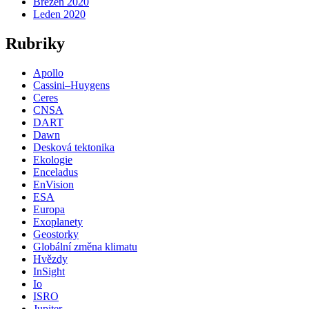
Březen 2020
Leden 2020
Rubriky
Apollo
Cassini–Huygens
Ceres
CNSA
DART
Dawn
Desková tektonika
Ekologie
Enceladus
EnVision
ESA
Europa
Exoplanety
Geostorky
Globální změna klimatu
Hvězdy
InSight
Io
ISRO
Jupiter