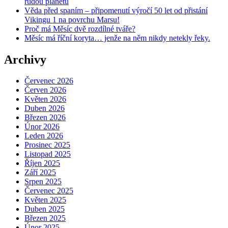
rudou planetu
Věda před spaním – připomenutí výročí 50 let od přistání
Vikingu 1 na povrchu Marsu!
Proč má Měsíc dvě rozdílné tváře?
Měsíc má říční koryta… jenže na něm nikdy netekly řeky.
Archivy
Červenec 2026
Červen 2026
Květen 2026
Duben 2026
Březen 2026
Únor 2026
Leden 2026
Prosinec 2025
Listopad 2025
Říjen 2025
Září 2025
Srpen 2025
Červenec 2025
Květen 2025
Duben 2025
Březen 2025
Únor 2025