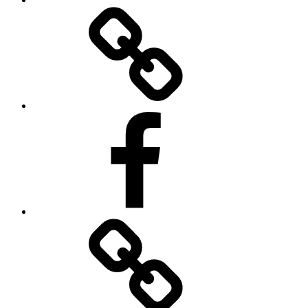
TikToku
Facebooku
O
autorovi