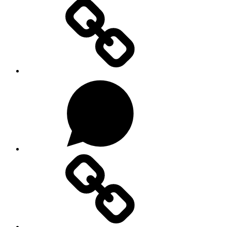
Substacku
Na
WhatsAppu
Forendors