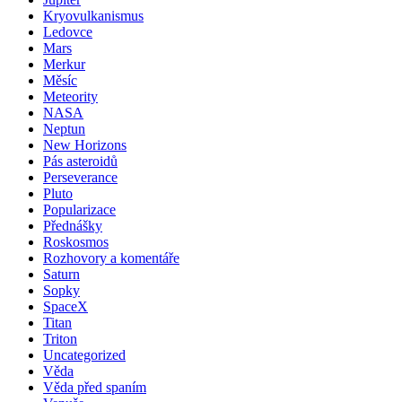
Kryovulkanismus
Ledovce
Mars
Merkur
Měsíc
Meteority
NASA
Neptun
New Horizons
Pás asteroidů
Perseverance
Pluto
Popularizace
Přednášky
Roskosmos
Rozhovory a komentáře
Saturn
Sopky
SpaceX
Titan
Triton
Uncategorized
Věda
Věda před spaním