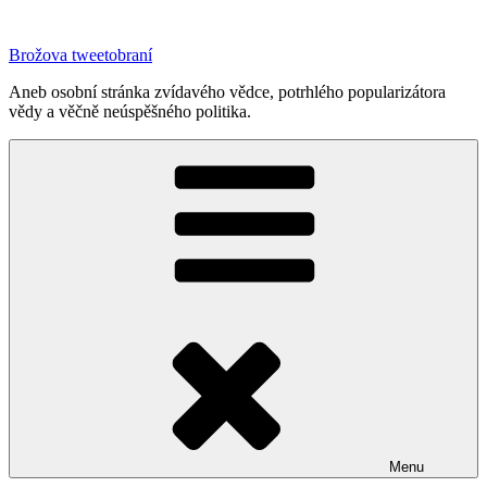
Přejít
k
Brožova tweetobraní
obsahu
webu
Aneb osobní stránka zvídavého vědce, potrhlého popularizátora
vědy a věčně neúspěšného politika.
Menu