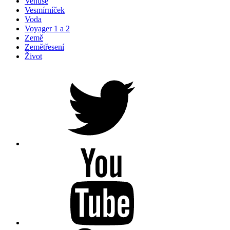
Venuše
Vesmírníček
Voda
Voyager 1 a 2
Země
Zemětřesení
Život
Petr
na
Twitteru
Youtube