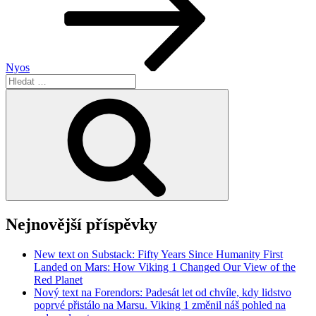
Nyos
Hledat:
Hledání
Nejnovější příspěvky
New text on Substack: Fifty Years Since Humanity First
Landed on Mars: How Viking 1 Changed Our View of the
Red Planet
Nový text na Forendors: Padesát let od chvíle, kdy lidstvo
poprvé přistálo na Marsu. Viking 1 změnil náš pohled na