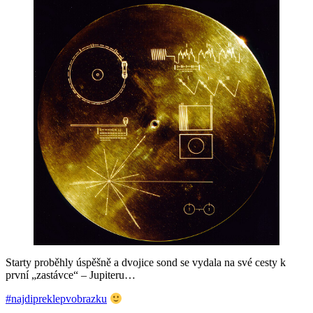
Starty proběhly úspěšně a dvojice sond se vydala na své cesty k
první „zastávce“ – Jupiteru…
#najdipreklepvobrazku