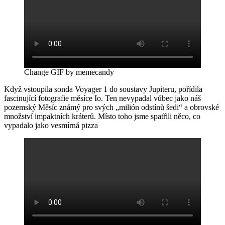
Change GIF by memecandy
Když vstoupila sonda Voyager 1 do soustavy Jupiteru, pořídila
fascinující fotografie měsíce Io. Ten nevypadal vůbec jako náš
pozemský Měsíc známý pro svých „milión odstínů šedi“ a obrovské
množství impaktních kráterů. Místo toho jsme spatřili něco, co
vypadalo jako vesmírná pizza