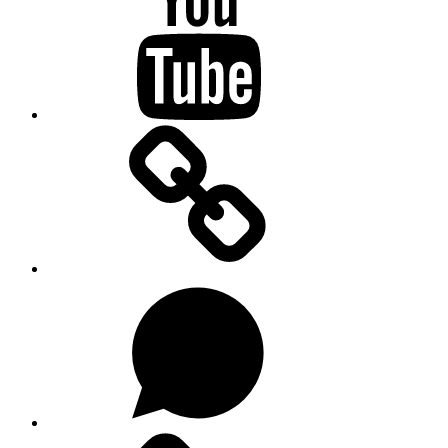
Substacku
Na
WhatsAppu
Forendors