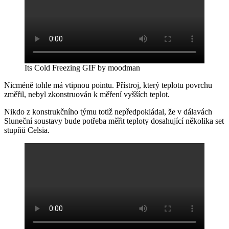
Its Cold Freezing GIF by moodman
Nicméně tohle má vtipnou pointu. Přístroj, který teplotu povrchu
změřil, nebyl zkonstruován k měření vyšších teplot.
Nikdo z konstrukčního týmu totiž nepředpokládal, že v dálavách
Sluneční soustavy bude potřeba měřit teploty dosahující několika set
stupňů Celsia.