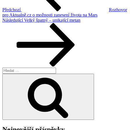
Předchozí
Rozhovor
pro Aktualně.cz o možnosti zanesení života na Mars
Následující
Následující
Velký špatný – unikající metan
příspěvek
Hledat:
Hledání
Nejnovější příspěvky