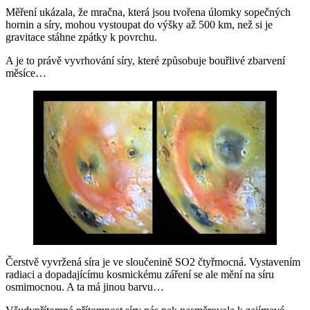
Měření ukázala, že mračna, která jsou tvořena úlomky sopečných
hornin a síry, mohou vystoupat do výšky až 500 km, než si je
gravitace stáhne zpátky k povrchu.
A je to právě vyvrhování síry, které způsobuje bouřlivé zbarvení
měsíce…
Čerstvě vyvržená síra je ve sloučenině SO2 čtyřmocná. Vystavením
radiaci a dopadajícímu kosmickému záření se ale mění na síru
osmimocnou. A ta má jinou barvu…