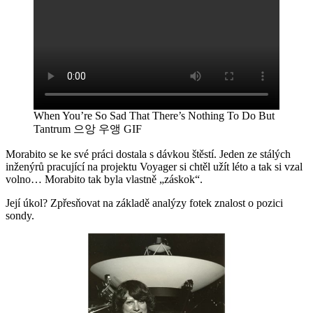
When You’re So Sad That There’s Nothing To Do But
Tantrum 으앙 우앵 GIF
Morabito se ke své práci dostala s dávkou štěstí. Jeden ze stálých
inženýrů pracující na projektu Voyager si chtěl užít léto a tak si vzal
volno… Morabito tak byla vlastně „záskok“.
Její úkol? Zpřesňovat na základě analýzy fotek znalost o pozici
sondy.