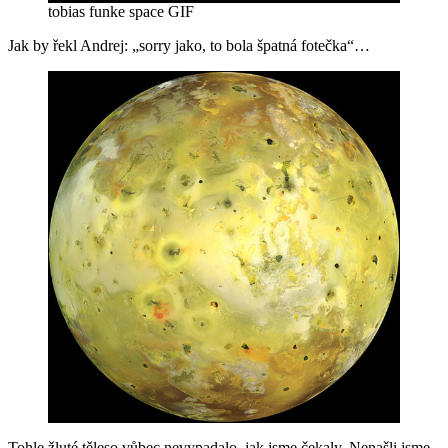
tobias funke space GIF
Jak by řekl Andrej: „sorry jako, to bola špatná fotečka“…
Tohle žluté těleso vůbec nevypadalo, jak jsme čekaly. Nenašli jsme