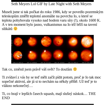
Seth Meyers Lol GIF by Late Night with Seth Meyers
Museli jsme si tak počkat do roku 1986, kdy se povedlo pozemským
teleskopům změřit teplotní anomálie na povrchu Io, u které se
teplota pohybovala vysoko nad bodem varu síry (!), okolo 1600 K.
A v ten moment bylo jasno, vulkanismus na Io též běží na tavení
silikátů
Tak co, změnil jsem právě váš svět? To doufám
Ti zvídaví z vás by se teď měli začít pídit potom, proč je Io tak moc
sopečné aktivní, ale já si to nechám na někdy příště. Už teď je to
vlákno nekonečný…
Ti, co hrají v lepších časech squash, mají slušný náskok… THE
END