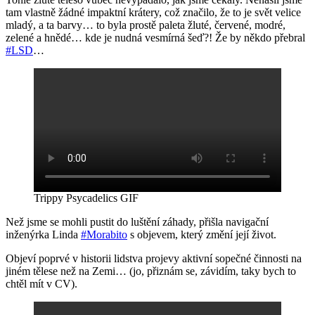
tam vlastně žádné impaktní krátery, což značilo, že to je svět velice
mladý, a ta barvy… to byla prostě paleta žluté, červené, modré,
zelené a hnědé… kde je nudná vesmírná šeď?! Že by někdo přebral
#LSD
…
Trippy Psycadelics GIF
Než jsme se mohli pustit do luštění záhady, přišla navigační
inženýrka Linda
#Morabito
s objevem, který změní její život.
Objeví poprvé v historii lidstva projevy aktivní sopečné činnosti na
jiném tělese než na Zemi… (jo, přiznám se, závidím, taky bych to
chtěl mít v CV).