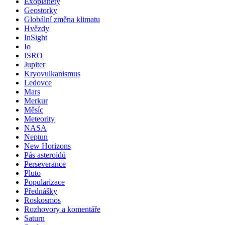
Exoplanety
Geostorky
Globální změna klimatu
Hvězdy
InSight
Io
ISRO
Jupiter
Kryovulkanismus
Ledovce
Mars
Merkur
Měsíc
Meteority
NASA
Neptun
New Horizons
Pás asteroidů
Perseverance
Pluto
Popularizace
Přednášky
Roskosmos
Rozhovory a komentáře
Saturn