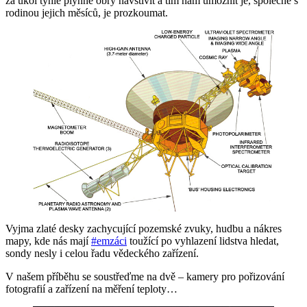
za úkol tyhle plynné obry navštívit a tím nám umožnit je, společně s
rodinou jejich měsíců, je prozkoumat.
Vyjma zlaté desky zachycující pozemské zvuky, hudbu a nákres
mapy, kde nás mají
#emzáci
toužící po vyhlazení lidstva hledat,
sondy nesly i celou řadu vědeckého zařízení.
V našem příběhu se soustřeďme na dvě – kamery pro pořizování
fotografií a zařízení na měření teploty…