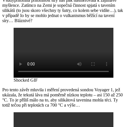
Všudypřítomná přítomnost síry nás pak nasměrovala k zajímavé
myšlence. Zatímco na Zemi je sopečná činnost spjatá s tavením
silikátů (to jsou skoro všechny ty šutry, co kolem sebe vidíte…), tak
v případě Io by se mohlo jednat o vulkanismus běžící na tavení
síry… Bláznivé?
Shocked GIF
Pro tento závěr mluvila i měření provedená sondou Voyager 1, jež
ukázala, že tekutá láva má poměrně nízkou teplotu – asi 150 až 250
°C. To je příliš málo na to, aby silikátová tavenina mohla téci. Ty
totiž tečou při teplotách ca 700 °C a výše…