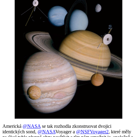
Americká
@NASA
se tak rozhodla zkonstruovat dvojici
identických sond,
@NASA
Voyager a
@NSFVoyager2
, které měly