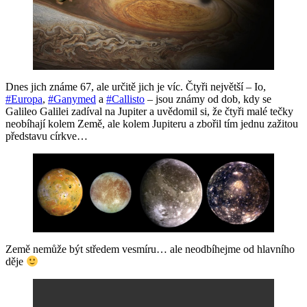
Dnes jich známe 67, ale určitě jich je víc. Čtyři největší – Io,
#Europa
,
#Ganymed
a
#Callisto
– jsou známy od dob, kdy se
Galileo Galilei zadíval na Jupiter a uvědomil si, že čtyři malé tečky
neobíhají kolem Země, ale kolem Jupiteru a zbořil tím jednu zažitou
představu církve…
Země nemůže být středem vesmíru… ale neodbíhejme od hlavního
děje