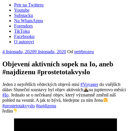
Petr na Twitteru
Youtube
Substacku
Na WhatsAppu
Forendors
TikToku
Facebooku
O autorovi
Publikováno
4 listopadu, 2020
9 listopadu, 2020
Od
petrbrozeu
Objevení aktivních sopek na Io, aneb
#najdizenu #prostetotakvyslo
Jeden z největších vědeckých objevů misí
#Voyager
do vnějších
dálav Sluneční soustavy byl objev aktivních
na jupiterovo měsíci
#Io
. Jednalo se o nečekaný objev, který významně změnil náš
pohled na vesmír. A jak to bývá, hledejme za ním ženu
#prostetotakvyslo
#najdizenu
ředím