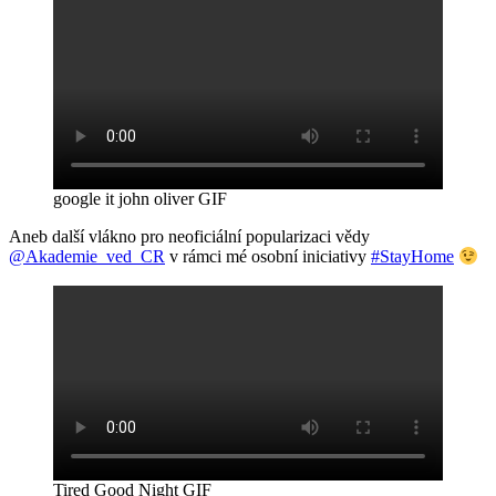
google it john oliver GIF
Aneb další vlákno pro neoficiální popularizaci vědy
@Akademie_ved_CR
v rámci mé osobní iniciativy
#StayHome
Tired Good Night GIF