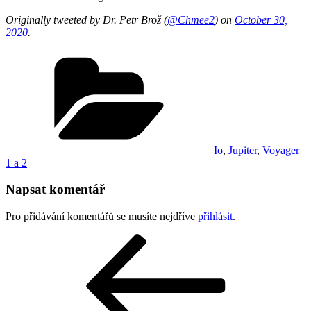
Originally tweeted by Dr. Petr Brož (
@Chmee2
) on
October 30,
2020
.
Rubriky
Io
,
Jupiter
,
Voyager
1 a 2
Napsat komentář
Pro přidávání komentářů se musíte nejdříve
přihlásit
.
Navigace
Předchozí
příspěvek
pro
příspěvek