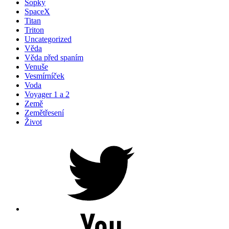
Sopky
SpaceX
Titan
Triton
Uncategorized
Věda
Věda před spaním
Venuše
Vesmírníček
Voda
Voyager 1 a 2
Země
Zemětřesení
Život
Petr
na
Twitteru
Youtube