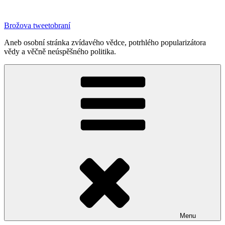
Přejít
k
Brožova tweetobraní
obsahu
webu
Aneb osobní stránka zvídavého vědce, potrhlého popularizátora
vědy a věčně neúspěšného politika.
Menu