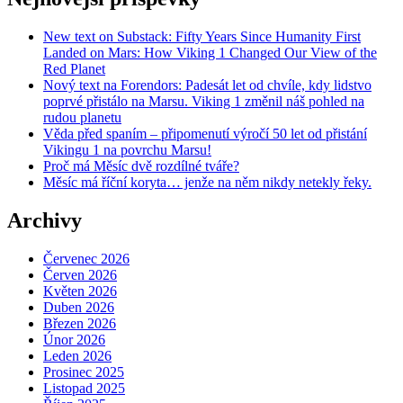
New text on Substack: Fifty Years Since Humanity First
Landed on Mars: How Viking 1 Changed Our View of the
Red Planet
Nový text na Forendors: Padesát let od chvíle, kdy lidstvo
poprvé přistálo na Marsu. Viking 1 změnil náš pohled na
rudou planetu
Věda před spaním – připomenutí výročí 50 let od přistání
Vikingu 1 na povrchu Marsu!
Proč má Měsíc dvě rozdílné tváře?
Měsíc má říční koryta… jenže na něm nikdy netekly řeky.
Archivy
Červenec 2026
Červen 2026
Květen 2026
Duben 2026
Březen 2026
Únor 2026
Leden 2026
Prosinec 2025
Listopad 2025