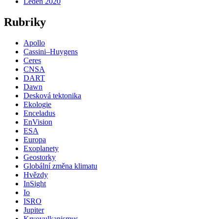
Leden 2020
Rubriky
Apollo
Cassini–Huygens
Ceres
CNSA
DART
Dawn
Desková tektonika
Ekologie
Enceladus
EnVision
ESA
Europa
Exoplanety
Geostorky
Globální změna klimatu
Hvězdy
InSight
Io
ISRO
Jupiter
Kryovulkanismus