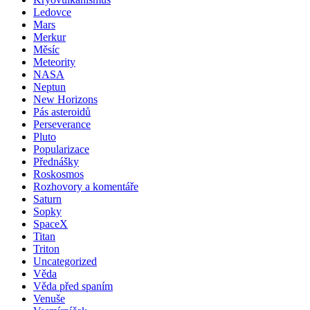
Ledovce
Mars
Merkur
Měsíc
Meteority
NASA
Neptun
New Horizons
Pás asteroidů
Perseverance
Pluto
Popularizace
Přednášky
Roskosmos
Rozhovory a komentáře
Saturn
Sopky
SpaceX
Titan
Triton
Uncategorized
Věda
Věda před spaním
Venuše