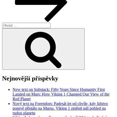
Hledat:
Hledání
Nejnovější příspěvky
New text on Substack: Fifty Years Since Humanity First
Landed on Mars: How Viking 1 Changed Our View of the
Red Planet
Nový text na Forendors: Padesát let od chvíle, kdy lidstvo
poprvé přistálo na Marsu. Viking 1 změnil náš pohled na
rudou planetu