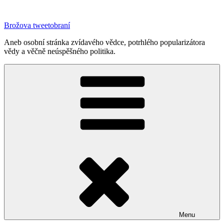
Přejít
k
Brožova tweetobraní
obsahu
webu
Aneb osobní stránka zvídavého vědce, potrhlého popularizátora
vědy a věčně neúspěšného politika.
Menu