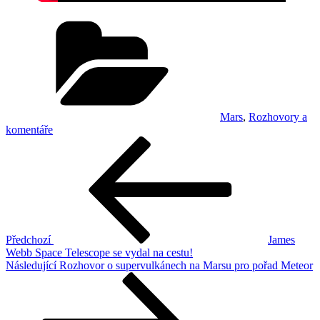
Rubriky
Mars
,
Rozhovory a
komentáře
Navigace
Předchozí
příspěvek
pro
příspěvek
Předchozí
James
Webb Space Telescope se vydal na cestu!
Následující
Následující
Rozhovor o supervulkánech na Marsu pro pořad Meteor
příspěvek