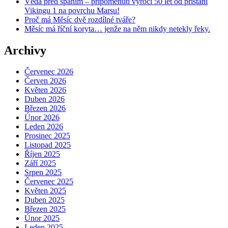
Věda před spaním – připomenutí výročí 50 let od přistání
Vikingu 1 na povrchu Marsu!
Proč má Měsíc dvě rozdílné tváře?
Měsíc má říční koryta… jenže na něm nikdy netekly řeky.
Archivy
Červenec 2026
Červen 2026
Květen 2026
Duben 2026
Březen 2026
Únor 2026
Leden 2026
Prosinec 2025
Listopad 2025
Říjen 2025
Září 2025
Srpen 2025
Červenec 2025
Květen 2025
Duben 2025
Březen 2025
Únor 2025
Leden 2025