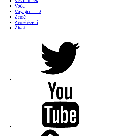
Vesmírníček
Voda
Voyager 1 a 2
Země
Zemětřesení
Život
Petr
na
Twitteru
Youtube
Substacku