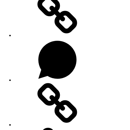
Na
WhatsAppu
Forendors
TikToku